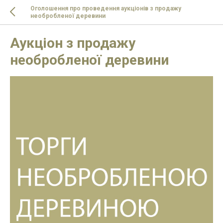
Оголошення про проведення аукціонів з продажу
необробленої деревини
Аукціон з продажу
необробленої деревини