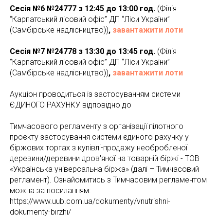
Сесія №6 №24777 з 12:45 до 13:00 год.
(Філія
“Карпатський лісовий офіс” ДП “Ліси України”
(Самбірське надлісництво))
,
завантажити лоти
Сесія №7 №24778 з 13:30 до 13:45 год.
(Філія
“Карпатський лісовий офіс” ДП “Ліси України”
(Самбірське надлісництво))
,
завантажити лоти
Аукціон проводиться із застосуванням системи
ЄДИНОГО РАХУНКУ відповідно до
Тимчасового регламенту з організації пілотного
проєкту застосування системи єдиного рахунку у
біржових торгах з купівлі-продажу необробленої
деревини/деревини дров'яної на товарній біржі - ТОВ
«Українська універсальна біржа» (далі – Тимчасовий
регламент). Ознайомитись з Тимчасовим регламентом
можна за посиланням:
https://www.uub.com.ua/dokumenty/vnutrishni-
dokumenty-birzhi/