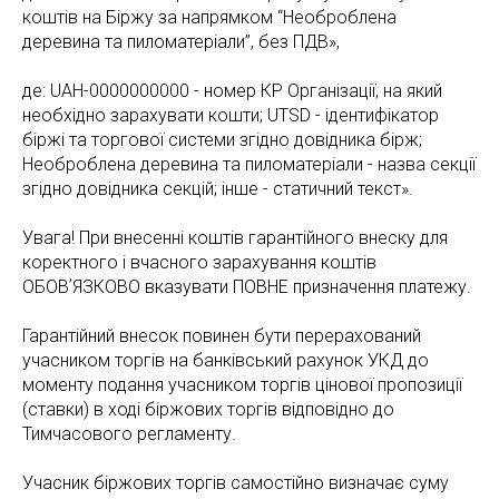
коштів на Біржу за напрямком “Необроблена
деревина та пиломатеріали”, без ПДВ»,
де: UAH-0000000000 - номер КР Організації, на який
необхідно зарахувати кошти; UTSD - ідентифікатор
біржі та торгової системи згідно довідника бірж;
Необроблена деревина та пиломатеріали - назва секції
згідно довідника секцій; інше - статичний текст».
Увага! При внесенні коштів гарантійного внеску для
коректного і вчасного зарахування коштів
ОБОВʼЯЗКОВО вказувати ПОВНЕ призначення платежу.
Гарантійний внесок повинен бути перерахований
учасником торгів на банківський рахунок УКД до
моменту подання учасником торгів цінової пропозиції
(ставки) в ході біржових торгів відповідно до
Тимчасового регламенту.
Учасник біржових торгів самостійно визначає суму