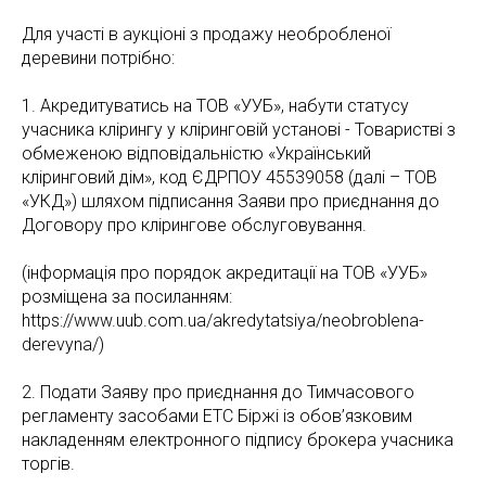
Для участі в аукціоні з продажу необробленої
деревини потрібно:
1. Акредитуватись на ТОВ «УУБ», набути статусу
учасника клірингу у кліринговій установі - Товаристві з
обмеженою відповідальністю «Український
кліринговий дім», код ЄДРПОУ 45539058 (далі – ТОВ
«УКД») шляхом підписання Заяви про приєднання до
Договору про клірингове обслуговування.
(інформація про порядок акредитації на ТОВ «УУБ»
розміщена за посиланням:
https://www.uub.com.ua/akredytatsiya/neobroblena-
derevyna/)
2. Подати Заяву про приєднання до Тимчасового
регламенту засобами ЕТС Біржі із обов’язковим
накладенням електронного підпису брокера учасника
торгів.