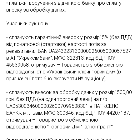
• платіжні доручення з відміткою банку про сплату
внеску за обробку даних.
Учасники аукціону:
- сплачують гарантійний внесок у розмірі 5% (без ПДВ)
від початкової (стартової) вартості лотів за
реквізитами: IBAN UA243223130000026005000057527
в АТ “Укрексімбанк“, МФО 322313, код ЄДРПОУ
45539058, отримувач – Товариство з обмеженою
відповідальністю «Український кліринговий дім» (в
призначені потрібно вказувати № аукціону);
- сплачують внесок за обробку даних у розмірі 500,00
грн. без ПДВ (на один торговий день) на п/р
UA053003460000026007099508301 в ПАТ «СЕНС
БАНК», м. Львів, МФО 300346, код ЄДРПОУ 44207187,
отримувач – Товариство з обмеженою
відровідальністю "Торговий Дім "Галконтракт""