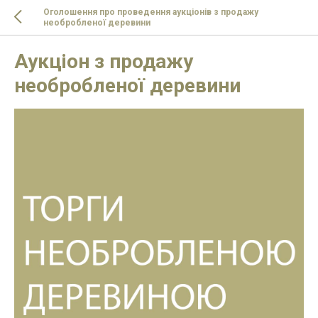
Оголошення про проведення аукціонів з продажу
необробленої деревини
Аукціон з продажу
необробленої деревини