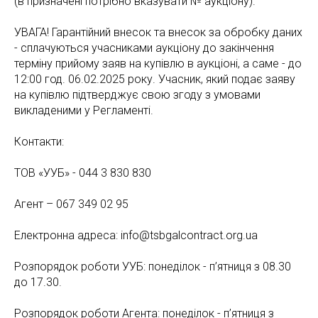
(в призначені потрібно вказувати № аукціону).
УВАГА! Гарантійний внесок та внесок за обробку даних
- сплачуються учасниками аукціону до закінчення
терміну прийому заяв на купівлю в аукціоні, а саме - до
12:00 год. 06.02.2025 року. Учасник, який подає заяву
на купівлю підтверджує свою згоду з умовами
викладеними у Регламенті.
Контакти:
ТОВ «УУБ» - 044 3 830 830
Агент – 067 349 02 95
Електронна адреса: info@tsbgalcontract.org.ua
Розпорядок роботи УУБ: понеділок - п’ятниця з 08.30
до 17.30.
Розпорядок роботи Агента: понеділок - п’ятниця з