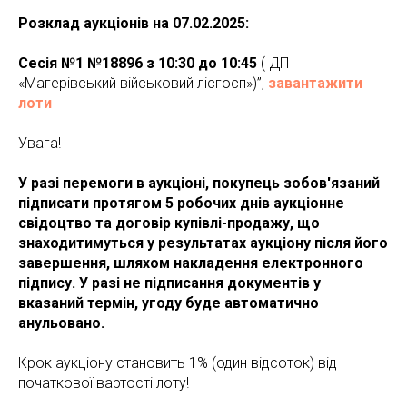
Розклад аукціонів на 07.02.2025:
Сесія №1 №18896 з 10:30 до 10:45
( ДП
«Магерівський військовий лісгосп»)”,
завантажити
лоти
Увага!
У разі перемоги в аукціоні, покупець зобов'язаний
підписати протягом 5 робочих днів аукціонне
свідоцтво та договір купівлі-продажу, що
знаходитимуться у результатах аукціону після його
завершення, шляхом накладення електронного
підпису. У разі не підписання документів у
вказаний термін, угоду буде автоматично
анульовано.
Крок аукціону становить 1% (один відсоток) від
початкової вартості лоту!