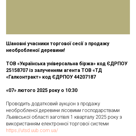
Шановні учасники торгової сесії з продажу
необробленої деревини!
ТОВ «Українська універсальна біржа» код ЄДРПОУ
25158707 із залученням агента
ТОВ «ТД
«Галконтракт» код ЄДРПОУ 44207187
«07» лютого 2025 року о 10:30
Проводить додатковий аукціон з продажу
необробленої деревини лісовими господарствами
Львівської області заготівлі 1 кварталу 2025 року з
використанням електронної торгової системи
https://utsd.uub.com.ua/