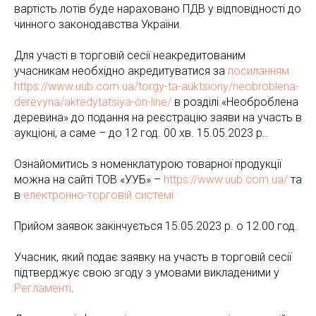
вартість лотів буде нараховано ПДВ у відповідності до
чинного законодавства України.
Для участі в торговій сесії неакредитованим
учасникам необхідно акредитуватися за
посиланням
https://www.uub.com.ua/torgy-ta-auktsiony/neobroblena-
derevyna/akredytatsiya-on-line/
в розділі «Необроблена
деревина» до подання на реєстрацію заяви на участь в
аукціоні, а саме – до 12 год. 00 хв. 15.05.2023 р..
Ознайомитись з номенклатурою товарної продукції
можна на сайті ТОВ «УУБ» –
https://www.uub.com.ua/
та
в
електронно-торговій системі.
Прийом заявок закінчується 15.05.2023 р. о 12.00 год.
Учасник, який подає заявку на участь в торговій сесії
підтверджує свою згоду з умовами викладеними у
Регламенті
.