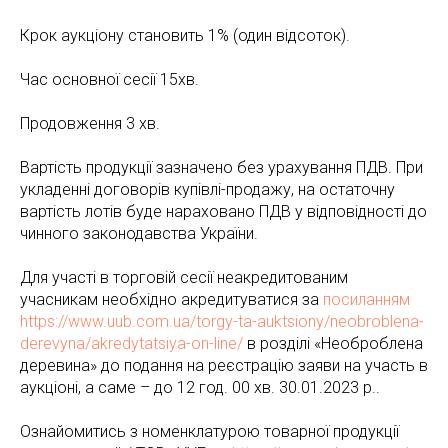
Крок аукціону становить 1% (один відсоток).
Час основної сесії 15хв.
Продовження 3 хв.
Вартість продукції зазначено без урахування ПДВ. При
укладенні договорів купівлі-продажу, на остаточну
вартість лотів буде нараховано ПДВ у відповідності до
чинного законодавства України.
Для участі в торговій сесії неакредитованим
учасникам необхідно акредитуватися за
посиланням
https://www.uub.com.ua/torgy-ta-auktsiony/neobroblena-
derevyna/akredytatsiya-on-line/
в розділі «Необроблена
деревина» до подання на реєстрацію заяви на участь в
аукціоні, а саме – до 12 год. 00 хв. 30.01.2023 р..
Ознайомитись з номенклатурою товарної продукції