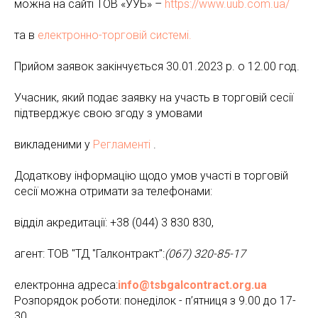
можна на сайті ТОВ «УУБ» –
https://www.uub.com.ua/
та в
електронно-торговій системі.
Прийом заявок закінчується 30.01.2023 р. о 12.00 год.
Учасник, який подає заявку на участь в торговій сесії
підтверджує свою згоду з умовами
викладеними у
Регламенті
.
Додаткову інформацію щодо умов участі в торговій
сесії можна отримати за телефонами:
відділ акредитації: +38 (044) 3 830 830,
агент: ТОВ "ТД "Галконтракт":
(067) 320-85-17
електронна адреса:
info@tsbgalcontract.org.ua
Розпорядок роботи: понеділок - п’ятниця з 9.00 до 17-
30