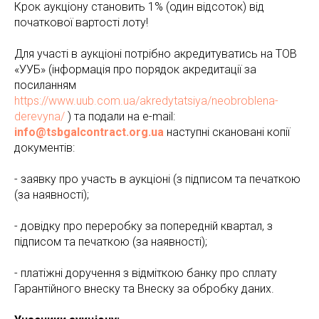
Крок аукціону становить 1% (один відсоток) від
початкової вартості лоту!
Для участі в аукціоні потрібно акредитуватись на ТОВ
«УУБ» (інформація про порядок акредитації за
посиланням
https://www.uub.com.ua/akredytatsiya/neobroblena-
derevyna/
) та подали на e-mail:
info@tsbgalcontract.org.ua
наступні скановані копії
документів:
- заявку про участь в аукціоні (з підписом та печаткою
(за наявності);
- довідку про переробку за попередній квартал, з
підписом та печаткою (за наявності);
- платіжні доручення з відміткою банку про сплату
Гарантійного внеску та Внеску за обробку даних.