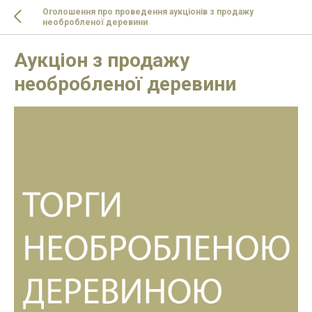
Оголошення про проведення аукціонів з продажу
необробленої деревини
Аукціон з продажу
необробленої деревини