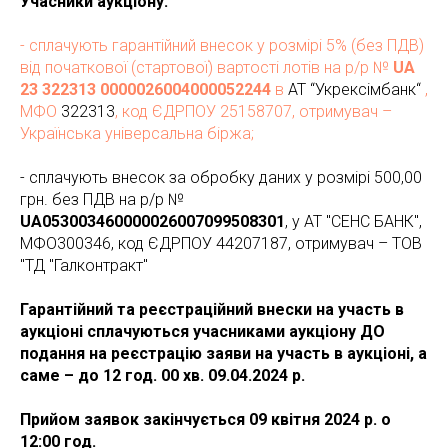
Учасники аукціону:
- сплачують гарантійний внесок у розмірі 5% (без ПДВ)
від початкової (стартової) вартості лотів на р/р №
UA
23 322313 0000026004000052244
в
АТ “Укрексімбанк“
,
МФО
322313
, код ЄДРПОУ 25158707, отримувач –
Українська універсальна біржа;
- сплачують внесок за обробку даних у розмірі 500,00
грн. без ПДВ на р/р №
UA053003460000026007099508301
, у АТ "СЕНС БАНК",
МФО300346, код ЄДРПОУ 44207187, отримувач – ТОВ
"ТД "Галконтракт"
Гарантійний та реєстраційний внески на участь в
аукціоні сплачуються учасниками аукціону ДО
подання на реєстрацію заяви на участь в аукціоні, а
саме – до 12 год. 00 хв. 09.04.2024 р.
Прийом заявок закінчується 09 квітня 2024 р. о
12:00 год.