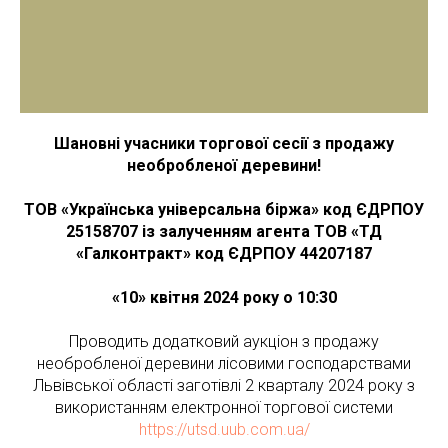
Шановні учасники торгової сесії з продажу
необробленої деревини!
ТОВ «Українська універсальна біржа» код ЄДРПОУ
25158707 із залученням агента
ТОВ «ТД
«Галконтракт» код ЄДРПОУ 44207187
«10» квітня 2024 року о 10:30
Проводить додатковий аукціон з продажу
необробленої деревини лісовими господарствами
Львівської області заготівлі 2 кварталу 2024 року з
використанням електронної торгової системи
https://utsd.uub.com.ua/