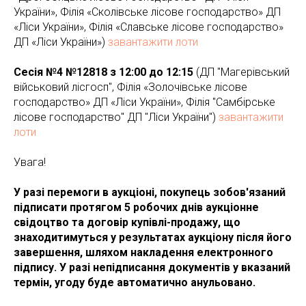
України», Філія «Сколівське лісове господарство» ДП
«Ліси України», Філія «Славське лісове господарство»
ДП «Ліси України»)
завантажити лоти
Сесія №4 №12818 з 12:00 до 12:15
(ДП "Магерівський
військовий лісгосп", Філія «Золочівське лісове
господарство» ДП «Ліси України», Філія "Самбірське
лісове господарство" ДП "Ліси України")
завантажити
лоти
Увага!
У разі перемоги в аукціоні, покупець зобов'язаний
підписати протягом 5 робочих днів аукціонне
свідоцтво та договір купівлі-продажу, що
знаходитимуться у результатах аукціону після його
завершення, шляхом накладення електронного
підпису. У разі непідписання документів у вказаний
термін, угоду буде автоматично анульовано.