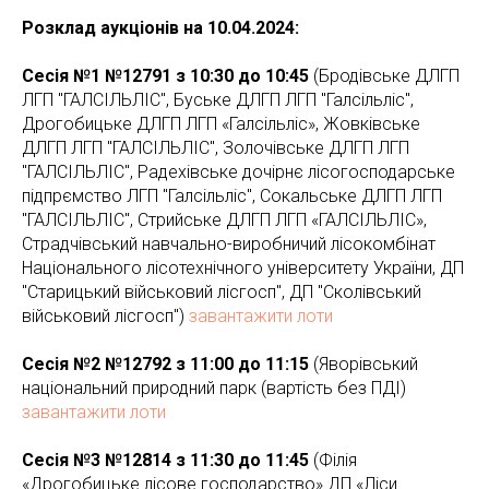
Розклад аукціонів на 10.04.2024:
Сесія №1 №12791 з 10:30 до 10:45
(Бродівське ДЛГП
ЛГП "ГАЛСІЛЬЛІС", Буське ДЛГП ЛГП "Галсільліс",
Дрогобицьке ДЛГП ЛГП «Галсільліс», Жовківське
ДЛГП ЛГП "ГАЛСІЛЬЛІС", Золочівське ДЛГП ЛГП
"ГАЛСІЛЬЛІС", Радехівське дочірнє лісогосподарське
підпрємство ЛГП "Галсільліс", Сокальське ДЛГП ЛГП
"ГАЛСІЛЬЛІС", Стрийське ДЛГП ЛГП «ГАЛСІЛЬЛІС»,
Страдчівський навчально-виробничий лісокомбінат
Національного лісотехнічного університету України, ДП
"Старицький військовий лісгосп", ДП "Сколівський
військовий лісгосп")
завантажити лоти
Сесія №2 №12792 з 11:00 до 11:15
(Яворівський
національний природний парк (вартість без ПДІ)
завантажити лоти
Сесія №3 №12814 з 11:30 до 11:45
(Філія
«Дрогобицьке лісове господарство» ДП «Ліси