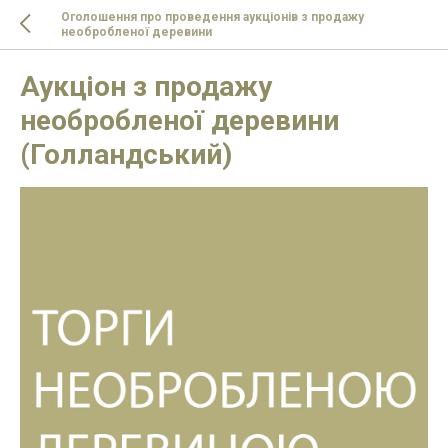
Оголошення про проведення аукціонів з продажу
необробленої деревини
Аукціон з продажу
необробленої деревини
(Голландський)