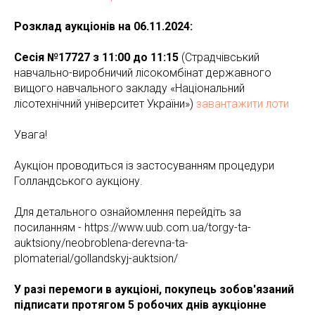
Розклад аукціонів на 06.11.2024:
Сесія №17727 з 11:00 до 11:15
(Страдчівський
навчально-виробничий лісокомбінат державного
вищого навчального закладу «Національний
лісотехнічний університет України»)
завантажити лоти
Увага!
Аукціон проводиться із застосуванням процедури
Голландського аукціону.
Для детального ознайомлення перейдіть за
посиланням - https://www.uub.com.ua/torgy-ta-
auktsiony/neobroblena-derevna-ta-
plomaterial/gollandskyj-auktsion/
У разі перемоги в аукціоні, покупець зобов'язаний
підписати протягом 5 робочих днів аукціонне