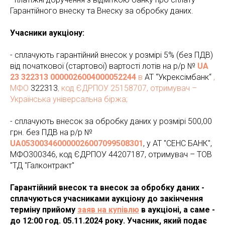
Гарантійного внеску та Внеску за обробку даних.
Учасники аукціону:
- сплачують гарантійний внесок у розмірі 5% (без ПДВ)
від початкової (стартової) вартості лотів на р/р №
UA
23 322313 0000026004000052244
в
АТ “Укрексімбанк“
,
МФО
322313
, код ЄДРП
ОУ 25158707, отримувач –
Українська універсальна біржа;
- сплачують внесок за обробку даних у розмірі 500,00
грн. без ПДВ на р/р №
UA053003460000026007099508301
, у АТ "СЕНС БАНК",
МФО300346, код ЄДРПОУ 44207187, отримувач – ТОВ
"ТД "Галконтракт"
Гарантійний внесок та внесок за обробку даних -
сплачуються учасниками аукціону до закінчення
терміну прийому
заяв на купівлю
в аукціоні, а саме -
до 12:00 год. 05.11.2024 року. Учасник, який подає