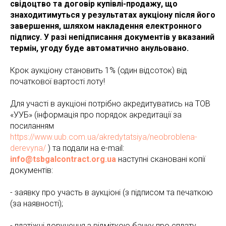
свідоцтво та договір купівлі-продажу, що
знаходитимуться у результатах аукціону після його
завершення, шляхом накладення електронного
підпису. У разі непідписання документів у вказаний
термін, угоду буде автоматично анульовано.
Крок аукціону становить 1% (один відсоток) від
початкової вартості лоту!
Для участі в аукціоні потрібно акредитуватись на ТОВ
«УУБ» (інформація про порядок акредитації за
посиланням
https://www.uub.com.ua/akredytatsiya/neobroblena-
derevyna/
) та подали на e-mail:
info@tsbgalcontract.org.ua
наступні скановані копії
документів:
- заявку про участь в аукціоні (з підписом та печаткою
(за наявності);
- платіжні доручення з відміткою банку про сплату