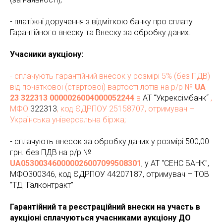
- платіжні доручення з відміткою банку про сплату
Гарантійного внеску та Внеску за обробку даних.
Учасники аукціону:
- сплачують гарантійний внесок у розмірі 5% (без ПДВ)
від початкової (стартової) вартості лотів на р/р №
UA
23 322313 0000026004000052244
в
АТ “Укрексімбанк“
,
МФО
322313
, код ЄДРП
ОУ 25158707, отримувач –
Українська універсальна біржа;
- сплачують внесок за обробку даних у розмірі 500,00
грн. без ПДВ на р/р №
UA053003460000026007099508301
, у АТ "СЕНС БАНК",
МФО300346, код ЄДРПОУ 44207187, отримувач – ТОВ
"ТД "Галконтракт"
Гарантійний та реєстраційний внески на участь в
аукціоні сплачуються учасниками аукціону ДО