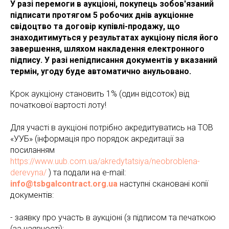
У разі перемоги в аукціоні, покупець зобов'язаний
підписати протягом 5 робочих днів аукціонне
свідоцтво та договір купівлі-продажу, що
знаходитимуться у результатах аукціону після його
завершення, шляхом накладення електронного
підпису. У разі непідписання документів у вказаний
термін, угоду буде автоматично анульовано.
Крок аукціону становить 1% (один відсоток) від
початкової вартості лоту!
Для участі в аукціоні потрібно акредитуватись на ТОВ
«УУБ» (інформація про порядок акредитації за
посиланням
https://www.uub.com.ua/akredytatsiya/neobroblena-
derevyna/
) та подали на e-mail:
info@tsbgalcontract.org.ua
наступні скановані копії
документів:
- заявку про участь в аукціоні (з підписом та печаткою
(за наявності);