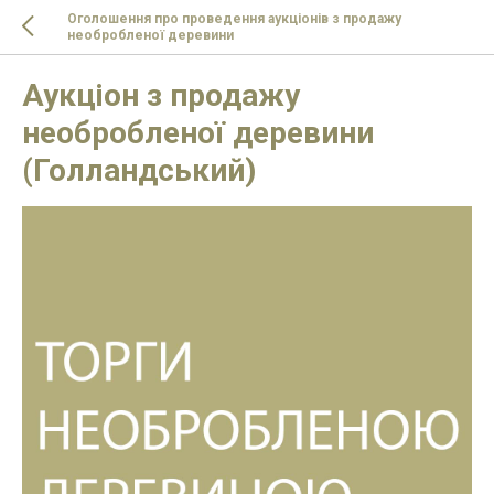
Оголошення про проведення аукціонів з продажу
необробленої деревини
Аукціон з продажу
необробленої деревини
(Голландський)