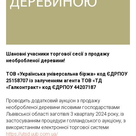
Шановні учасники торгової сесії з продажу
необробленої деревини!
ТОВ «Українська універсальна біржа» код ЄДРПОУ
25158707 із залученням агента
ТОВ «ТД
«Галконтракт» код ЄДРПОУ 44207187
Проводить додатковий аукціон з продажу
необробленої деревини лісовими господарствами
Львівської області заготівлі 3 кварталу 2024 року, із
застосуванням процедури голландського аукціону, з
використанням електронної торгової системи
https://utsd.uub.com.ua/