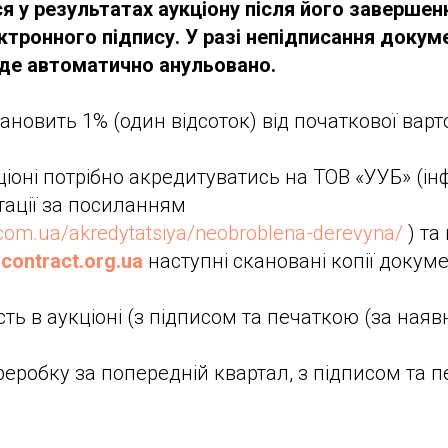
я у результатах аукціону після його завершен
тронного підпису. У разі непідписання докуме
уде автоматично анульовано.
ановить 1% (один відсоток) від початкової варто
кціоні потрібно акредитуватись на ТОВ «УУБ» (і
ації за посиланням
com.ua/akredytatsiya/neobroblena-derevyna/
) та
contract.org.ua
наступні скановані копії докуме
сть в аукціоні (з підписом та печаткою (за наявн
ереробку за попередній квартал, з підписом та 