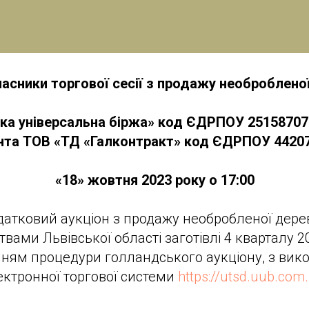
асники торгової сесії з продажу необроблено
ка універсальна біржа» код ЄДРПОУ 25158707
нта
ТОВ «ТД «Галконтракт» код ЄДРПОУ 4420
«18» жовтня 2023 року о 17:00
датковий аукціон з продажу необробленої дере
вами Львівської області заготівлі 4 кварталу 20
нням процедури голландського аукціону, з вик
ектронної торгової системи
https://utsd.uub.com