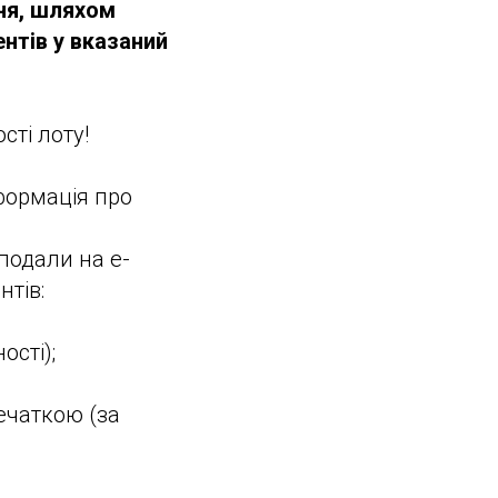
ня, шляхом
нтів у вказаний
сті лоту!
нформація про
 подали на e-
нтів:
ості);
печаткою (за