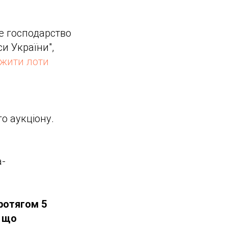
е господарство
си України",
жити лоти
о аукціону.
a-
протягом 5
, що