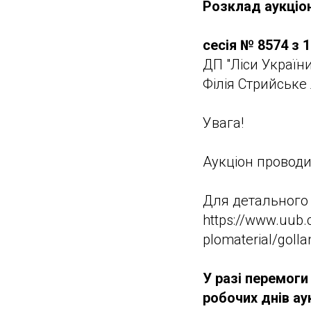
Розклад аукціоні
сесія № 8574 з 1
ДП "Ліси України
Філія Стрийське
Увага!
Аукціон проводи
Для детального
https://www.uub.
plomaterial/golla
У разі перемоги
робочих днів ау