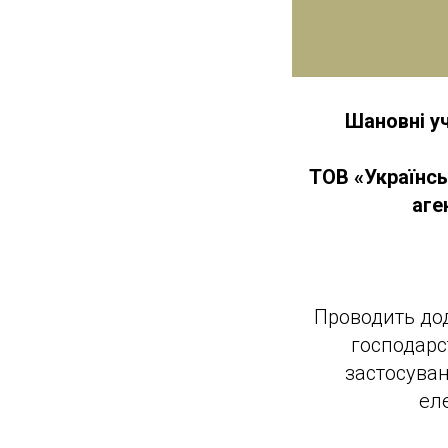
Шановні уч
ТОВ «Українсь
аге
Проводить до
господарст
застосува
ел