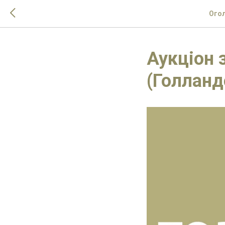
Огол
Аукціон 
(Голланд