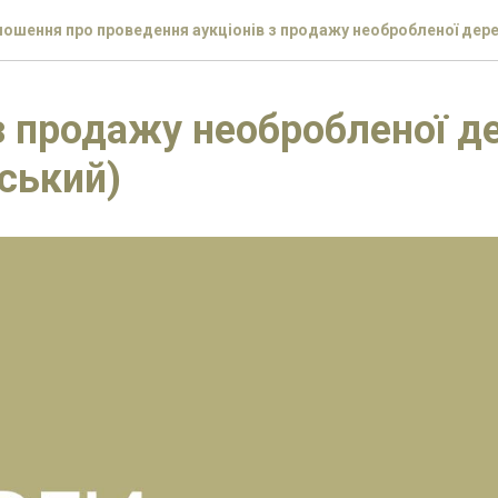
ошення про проведення аукціонів з продажу необробленої дер
з продажу необробленої д
ський)