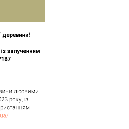
ї деревини!
 із залученням
7187
вини лісовими
23 року, із
ористанням
.ua/