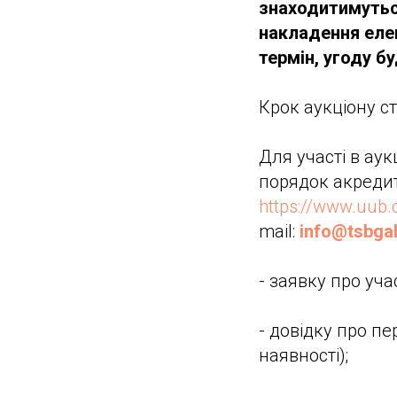
знаходитимутьс
накладення елек
термін, угоду б
Крок аукціону ст
Для участі в ау
порядок акредит
https://www.uub.
mail:
info@tsbgal
- заявку про уча
- довідку про п
наявності);