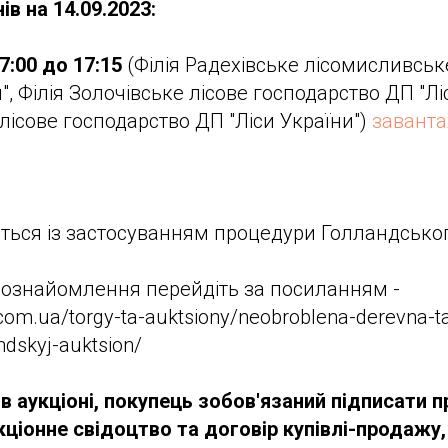
в на 14.09.2023:
7:00 до 17:15
(Філія Радехівське лісомисливськ
", Філія Золочівське лісове господарство ДП "Лі
 лісове господарство ДП "Ліси України")
заванта
ться із застосуванням процедури Голландськог
 ознайомлення перейдіть за посиланням -
com.ua/torgy-ta-auktsiony/neobroblena-derevna-t
ndskyj-auktsion/
 в аукціоні, покупець зобов'язаний підписати 
кціонне свідоцтво та договір купівлі-продажу