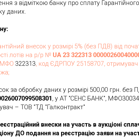
ення з відміткою банку про сплату Гарантійного
ку даних.
ну:
нтійний внесок у розмірі 5% (без ПДВ) від поча
ості лотів на р/р №
UA 23 322313 0000026004000
 МФО
322313
, код ЄДРПОУ 25158707, отримувач
ржа;
ок за обробку даних у розмірі 500,00 грн. без 
0026007099508301
, у АТ "СЕНС БАНК", МФО3003
увач – ТОВ "ТД "Галконтракт"
реєстраційний внески на участь в аукціоні спл
іону ДО подання на реєстрацію заяви на участь