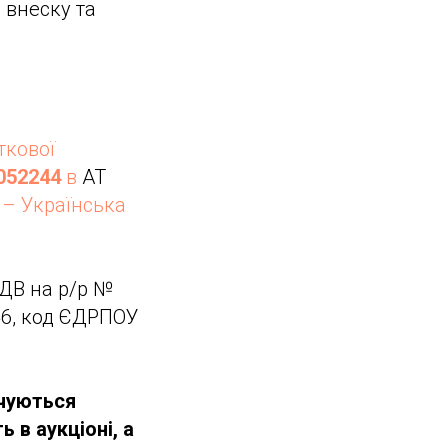
 внеску та
ткової
052244
в
АТ
 – Українська
ПДВ на р/р №
46, код ЄДРПОУ
ачуються
 в аукціоні, а