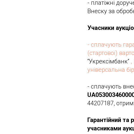
- платіжні доруч
Внеску за оброб
Учасники аукціо
- сплачують гара
(стартової) варт
“Укрексімбанк“
,
універсальна бі
- сплачують внес
UA05300346000
44207187, отрим
Гарантійний та 
учасниками аукц