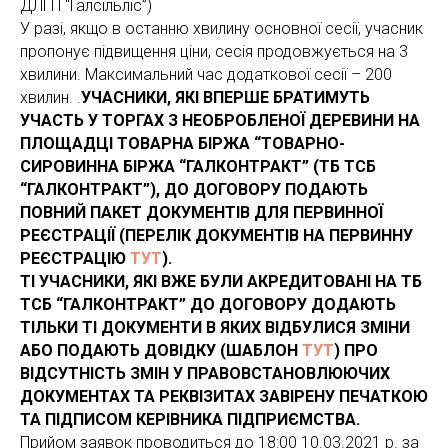
ДЛГП “Галсільліс”)
У разі, якщо в останню хвилину основної сесії, учасник
пропонує підвищення ціни, сесія продовжується на 3
хвилини. Максимальний час додаткової сесії – 200
хвилин. .
УЧАСНИКИ, ЯКІ ВПЕРШЕ БРАТИМУТЬ
УЧАСТЬ У ТОРГАХ З НЕОБРОБЛЕНОЇ ДЕРЕВИНИ НА
ПЛОЩАДЦІ ТОВАРНА БІРЖА “ТОВАРНО-
СИРОВИННА БІРЖА “ГАЛКОНТРАКТ” (ТБ ТСБ
“ГАЛКОНТРАКТ”), ДО ДОГОВОРУ ПОДАЮТЬ
ПОВНИЙ ПАКЕТ ДОКУМЕНТІВ ДЛЯ ПЕРВИННОЇ
РЕЄСТРАЦІЇ (ПЕРЕЛІК ДОКУМЕНТІВ НА ПЕРВИННУ
РЕЄСТРАЦІЮ
ТУТ
).
ТІ УЧАСНИКИ, ЯКІ ВЖЕ БУЛИ АКРЕДИТОВАНІ НА ТБ
ТСБ “ГАЛКОНТРАКТ” ДО ДОГОВОРУ ДОДАЮТЬ
ТІЛЬКИ ТІ ДОКУМЕНТИ В ЯКИХ ВІДБУЛИСЯ ЗМІНИ
АБО ПОДАЮТЬ ДОВІДКУ (ШАБЛОН
ТУТ
) ПРО
ВІДСУТНІСТЬ ЗМІН У ПРАВОВСТАНОВЛЮЮЧИХ
ДОКУМЕНТАХ ТА РЕКВІЗИТАХ ЗАВІРЕНУ ПЕЧАТКОЮ
ТА ПІДПИСОМ КЕРІВНИКА ПІДПРИЄМСТВА.
Прийом заявок проводиться до 18:00 10.03.2021 р. за