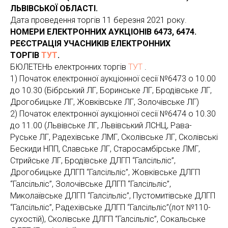
ЛЬВІВСЬКОЇ ОБЛАСТІ.
Дата проведення торгів 11 березня 2021 року.
НОМЕРИ ЕЛЕКТРОННИХ АУКЦІОНІВ 6473, 6474.
РЕЄСТРАЦІЯ УЧАСНИКІВ ЕЛЕКТРОННИХ
ТОРГІВ
ТУТ
.
БЮЛЕТЕНЬ електронних торгів
ТУТ
.
1) Початок електронної аукціонної сесії №6473 о 10.00
до 10.30 (Бібрський ЛГ, Боринське ЛГ, Бродівське ЛГ,
Дрогобицьке ЛГ, Жовківське ЛГ, Золочівське ЛГ)
2) Початок електронної аукціонної сесії №6474 о 10.30
до 11.00 (Львівське ЛГ, Львівський ЛСНЦ, Рава-
Руське ЛГ, Радехівське ЛМГ, Сколівське ЛГ, Сколівські
Бескиди НПП, Славське ЛГ, Старосамбірське ЛМГ,
Стрийське ЛГ, Бродівське ДЛГП “Галсільліс”,
Дрогобицьке ДЛГП “Галсільліс”, Жовківське ДЛГП
“Галсільліс”, Золочівське ДЛГП “Галсільліс”,
Миколаївське ДЛГП “Галсільліс”, Пустомитівське ДЛГП
“Галсільліс”, Радехівське ДЛГП “Галсільліс”(лот №110-
сухостій), Сколівське ДЛГП “Галсільліс”, Сокальське