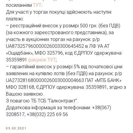
посиланням
ТУТ
.
Для участі у торгах покупці здійснюють наступні
платежі:
– реєстраційний внесок у розмірі 500 грн. (без ПДВ)
(за кожного зареєстрованого представника), за
участь в аукціонних торгах на рахунок: р/р
UA873257960000026003300645452 в ЛФ УА АТ
«Ощадбанк», МФО 325796, код ЄДРПОУ одержувача:
35359891
рахунок ТУТ
;
– гарантійний внесок у розмірі 5% від початкової ціни
заявлених на купівлю лотів (без ПДВ) на рахунок: р/р
UA273281680000026003000004663 ПАТ «МТБ БАНК»
МФО 328168, ЄДРПОУ одержувача: 35359891, згідно з
Вашою заявкою.
З повагою ТБ ТСБ “Галконтракт”.
Додаткова інформація за телефонами: +38(067)
3208517, +38(032) 225 69 56
09.03.2021