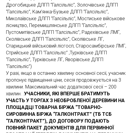
Дрогобицьке ДЛГП “Галсільліс”, Золочівське ДЛГП
“Галсільліс”, Кам’янка-Бузьке ДЛГП “Галсільліс”,
Миколаївське ДЛГП “Галсільліс”, Мостиське військове
лісництво, Перемишлянське ДЛГП “Галсільліс”,
Пустомитівське ДЛГП “Галсільліс”, Радехівське ЛМГ,
Сколівське ДЛГП “Галсільліс”, Сколівське ЛГ,
Старицький військовий лісгосп, Старосамбірське ЛМГ,
Стрийське ДЛГП “Галсільліс” ,Турківське ДЛГП
“Галсільліс”, Турківське ЛГ, Яворівське ДЛГП
“Галсільліс”)
У разі, якщо в останню хвилину основної сесії, учасник
пропонує підвищення ціни, сесія продовжується на 3
хвилини. Максимальний час додаткової сесії – 200
хвилин. .
УЧАСНИКИ, ЯКІ ВПЕРШЕ БРАТИМУТЬ
УЧАСТЬ У ТОРГАХ З НЕОБРОБЛЕНОЇ ДЕРЕВИНИ НА
ПЛОЩАДЦІ ТОВАРНА БІРЖА “ТОВАРНО-
СИРОВИННА БІРЖА “ГАЛКОНТРАКТ” (ТБ ТСБ
“ГАЛКОНТРАКТ”), ДО ДОГОВОРУ ПОДАЮТЬ
ПОВНИЙ ПАКЕТ ДОКУМЕНТІВ ДЛЯ ПЕРВИННОЇ