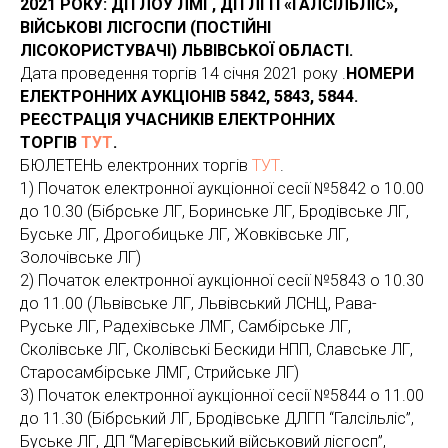
2021 РОКУ: ДП ЛОУ ЛМГ, ДП ЛГП «ГАЛСІЛЬЛІС»,
ВІЙСЬКОВІ ЛІСГОСПИ (ПОСТІЙНІ
ЛІСОКОРИСТУВАЧІ) ЛЬВІВСЬКОЇ ОБЛАСТІ.
Дата проведення торгів 14 січня 2021 року .
НОМЕРИ
ЕЛЕКТРОННИХ АУКЦІОНІВ 5842, 5843, 5844.
РЕЄСТРАЦІЯ УЧАСНИКІВ ЕЛЕКТРОННИХ
ТОРГІВ
ТУТ
.
БЮЛЕТЕНЬ електронних торгів
ТУТ
.
1) Початок електронної аукціонної сесії №5842 о 10.00
до 10.30 (Бібрське ЛГ, Боринське ЛГ, Бродівське ЛГ,
Буське ЛГ, Дрогобицьке ЛГ, Жовківське ЛГ,
Золочівське ЛГ)
2) Початок електронної аукціонної сесії №5843 о 10.30
до 11.00 (Львівське ЛГ, Львівський ЛСНЦ, Рава-
Руське ЛГ, Радехівське ЛМГ, Самбірське ЛГ,
Сколівське ЛГ, Сколівські Бескиди НПП, Славське ЛГ,
Старосамбірське ЛМГ, Стрийське ЛГ)
3) Початок електронної аукціонної сесії №5844 о 11.00
до 11.30 (Бібрський ЛГ, Бродівське ДЛГП “Галсільліс”,
Буське ЛГ, ДП “Магерівський військовий лісгосп”,