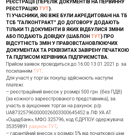
РЕЄСТРАЦІЇ (ПЕРЕЛІК ДОКУМЕНТІВ НА ПЕРВИННУ
РЕЄСТРАЦІЮ
ТУТ
).
ТІ УЧАСНИКИ, ЯКІ ВЖЕ БУЛИ АКРЕДИТОВАНІ НА ТБ
ТСБ “ГАЛКОНТРАКТ” ДО ДОГОВОРУ ДОДАЮТЬ
ТІЛЬКИ ТІ ДОКУМЕНТИ В ЯКИХ ВІДБУЛИСЯ ЗМІНИ
АБО ПОДАЮТЬ ДОВІДКУ (ШАБЛОН
ТУТ
) ПРО
ВІДСУТНІСТЬ ЗМІН У ПРАВОВСТАНОВЛЮЮЧИХ
ДОКУМЕНТАХ ТА РЕКВІЗИТАХ ЗАВІРЕНУ ПЕЧАТКОЮ
ТА ПІДПИСОМ КЕРІВНИКА ПІДПРИЄМСТВА.
Прийом заявок проводиться до 16:00 13.01.2021 р. за
посиланням
ТУТ
.
Для участі у торгах покупці здійснюють наступні
платежі:
– реєстраційний внесок у розмірі 500 грн. (без ПДВ)
(за кожного зареєстрованого представника), за
участь в аукціонних торгах на рахунок: р/р
UA873257960000026003300645452 в ЛФ УА АТ
«Ощадбанк», МФО 325796, код ЄДРПОУ одержувача:
35359891
рахунок ТУТ
;
– гарантійний внесок у розмірі 5% від початкової ціни