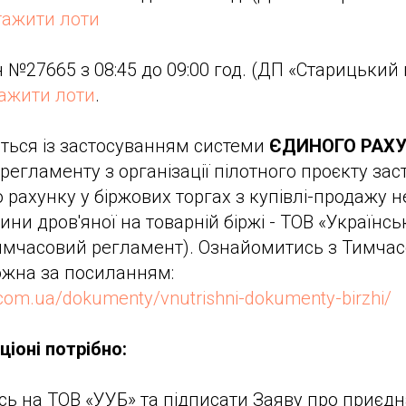
тажити лоти
н №27665 з 08:45 до 09:00 год. (ДП «Старицький
ажити лоти
.
ться із застосуванням системи
ЄДИНОГО РАХ
регламенту з організації пілотного проєкту за
 рахунку у біржових торгах з купівлі-продажу 
ни дров'яної на товарній біржі - ТОВ «Українсь
Тимчасовий регламент). Ознайомитись з Тимча
жна за посиланням:
com.ua/dokumenty/vnutrishni-dokumenty-birzhi/
ціоні потрібно:
ь на ТОВ «УУБ» та підписати Заяву про приєд