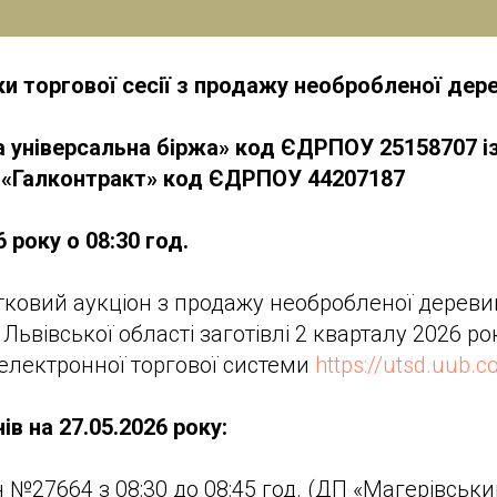
и торгової сесії з продажу необробленої дере
а універсальна біржа» код ЄДРПОУ 25158707 і
 «Галконтракт» код ЄДРПОУ 44207187
 року о 08:30 год.
ковий аукціон з продажу необробленої дереви
ьвівської області заготівлі 2 кварталу 2026 ро
електронної торгової системи
https://utsd.uub.
ів на 27.05.2026 року:
н №27664 з 08:30 до 08:45 год. (ДП «Магерівськ