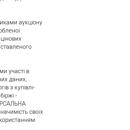
никами аукціону
обленої
 цінових
виставленого
ми участі в
них даних,
ів з купівлі-
іржі -
ВЕРСАЛЬНА
начимість своїх
використанням