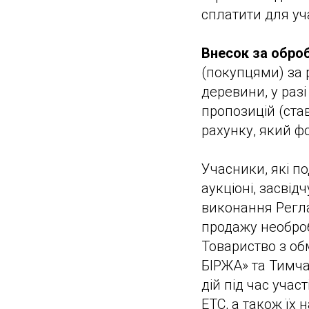
сплатити для уча
Внесок за обро
(покупцями) за 
деревини, у раз
пропозицій (став
рахунку, який фо
Учасники, які п
аукціоні, засві
виконання Реглам
продажу необроб
Товариство з о
БІРЖА» та Тимча
дій під час учас
ЕТС, а також їх 