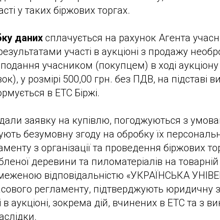
сті у таких біржових торгах.
бку даних
сплачується на рахунок Агента учас
результатами участі в аукціоні з продажу необр
і подання учасником (покупцем) в ході аукціону
ок), у розмірі 500,00 грн. без ПДВ, на підставі 
рмується в ЕТС Біржі.
одали заявку на купівлю, погоджуються з умова
дчують безумовну згоду на обробку їх персональ
енту з організації та проведення біржових торг
леної деревини та пиломатеріалів на товарній б
бмеженою відповідальністю «УКРАЇНСЬКА УНІ
сового регламенту, підтверджують юридичну з
ті в аукціоні, зокрема дій, вчинених в ЕТС та з 
наслідки.