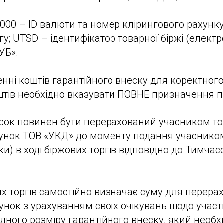
000 – ID валюти та номер клірингового рахунк
у; UTSD – ідентифікатор товарної біржі (електр
УБ».
енні коштів гарантійного внеску для коректного
тів необхідно вказувати ПОВНЕ призначення п
сок повинен бути перерахований учасником то
унок ТОВ «УКД» до моменту подання учасником 
ки) в ході біржових торгів відповідно до Тимчас
х торгів самостійно визначає суму для перерах
унок з урахуванням своїх очікувань щодо участі
ідного розміру гарантійного внеску, який необх