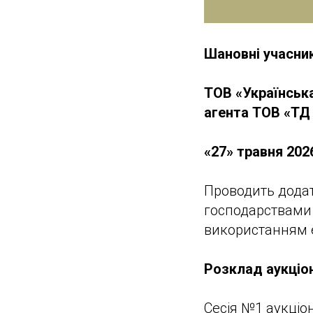
Шановні учасник
ТОВ «Українськ
агента
ТОВ «ТД
«27» травня 2026
Проводить додат
господарствами Л
використанням 
Розклад аукціон
Сесія №1 аукціо