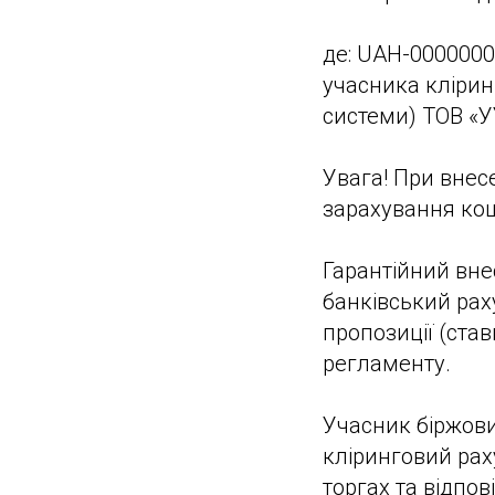
де: UAH-0000000
учасника кліринг
системи) ТОВ «У
Увага! При внес
зарахування кош
Гарантійний вне
банківський рах
пропозиції (став
регламенту.
Учасник біржови
кліринговий рах
торгах та відпов