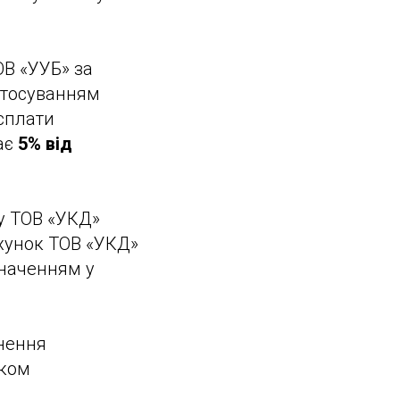
В «УУБ» за
стосуванням
сплати
ає
5% від
ку ТОВ «УКД»
хунок ТОВ «УКД»
значенням у
внення
мком