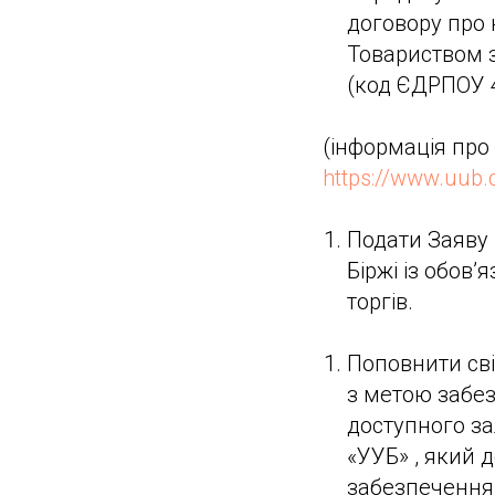
договору про 
Товариством 
(код ЄДРПОУ 4
(інформація про
https://www.uub.
Подати Заяву
Біржі із обов
торгів.
Поповнити сві
з метою забез
доступного за
«УУБ» , який 
забезпечення 