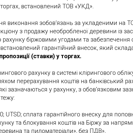
 торгах, встановлений ТОВ «УКД».
ня виконання зобов’язань за укладеними на ТО
кціону з продажу необробленої деревини із за
 рахунку біржовими угодами та забезпечення 
 встановлений гарантійний внесок, який склад
пропозиції (ставки) у торгах.
ингового рахунку в системі клірингового облі
яхом перерахування коштів на банківський ра
 які зазначаються у рахунку, з обов’язковим за
тежу:
; UTSD; сплата гарантійного внеску для попо
хунку та блокування коштів на Біржу за напря
ревина та пиломатеріали», без ПДВ»,