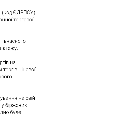
у (код ЄДРПОУ)
онної торгової
 і вчасного
латежу.
ргів на
торгів цінової
ового
ування на свій
 у біржових
ідно буде