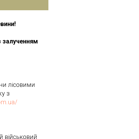
вини!
з залученням
ни лісовими
ку з
com.ua/
ий військовий