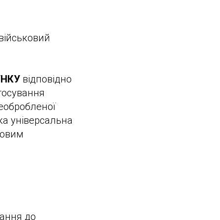
 військовий
УНКУ
відповідно
стосування
необробленої
ка універсальна
совим
нання до