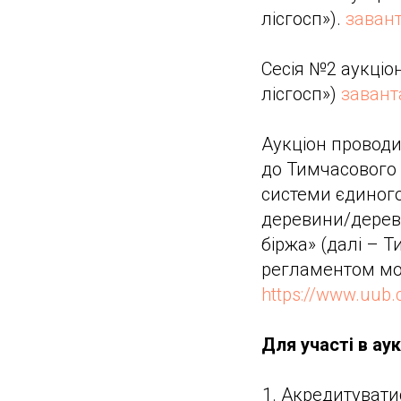
лісгосп»).
заван
Сесія №2 аукціо
лісгосп»)
завант
Аукціон проводи
до Тимчасового 
системи єдиного
деревини/дереви
біржа» (далі – 
регламентом мо
https://www.uub.
Для участі в аук
Акредитуватис