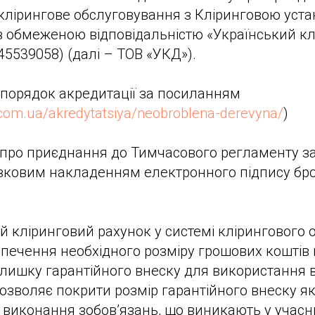
клірингове обслуговування з Кліринговою уста
з обмеженою відповідальністю «Український кл
5539058) (далі – ТОВ «УКД»).
 порядок акредитації за посиланням
com.ua/akredytatsiya/neobroblena-derevyna/
)
 про приєднання до Тимчасового регламенту з
’язковим накладенням електронного підпису бр
й кліринговий рахунок у системі клірингового 
печення необхідного розміру грошових коштів
лишку гарантійного внеску для використання в
дозволяє покрити розмір гарантійного внеску як
виконання зобов’язань, що виникають у учасни