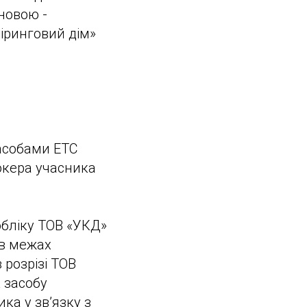
новою -
іринговий дім»
асобами ЕТС
окера учасника
обліку ТОВ «УКД»
 в межах
 розрізі ТОВ
 засобу
ка у зв’язку з