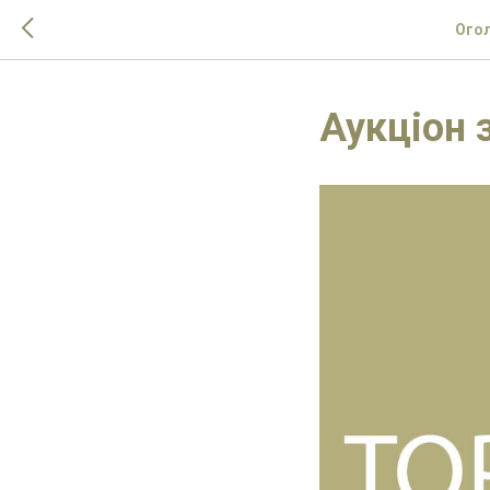
Огол
Аукціон 