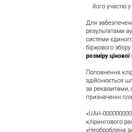
його участю у
Для забезпечен
результатами ау
системи єдиного
біржового збору
розміру цінової 
Поповнення клір
здійснюється шл
за реквізитами,
призначенні пла
«UAH-0000000000
клірингового ра
«Необроблена де