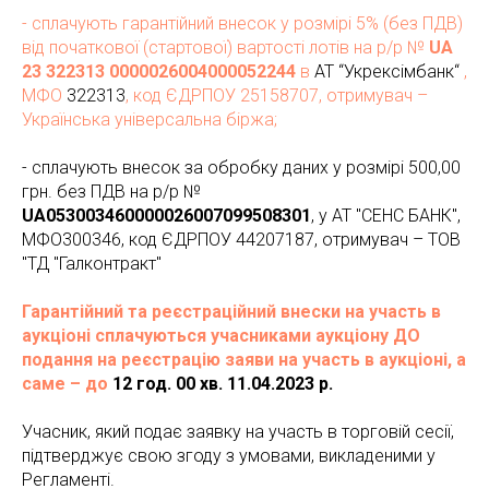
- сплачують гарантійний внесок у розмірі 5% (без ПДВ)
від початкової (стартової) вартості лотів на р/р №
UA
23 322313 0000026004000052244
в
АТ “Укрексімбанк“
,
МФО
322313
, код ЄДРПОУ 25158707, отримувач –
Українська універсальна біржа;
- сплачують внесок за обробку даних у розмірі 500,00
грн. без ПДВ на р/р №
UA053003460000026007099508301
, у АТ "СЕНС БАНК",
МФО300346, код ЄДРПОУ 44207187, отримувач – ТОВ
"ТД "Галконтракт"
Гарантійний та реєстраційний внески на участь в
аукціоні сплачуються учасниками аукціону ДО
подання на реєстрацію заяви на участь в аукціоні, а
саме – до
12 год. 00 хв. 11.04.2023 р.
Учасник, який подає заявку на участь в торговій сесії,
підтверджує свою згоду з умовами, викладеними у
Регламенті.