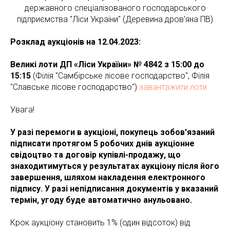
державного спеціалізованого господарського
підприємства "Ліси України" (Деревина дров'яна ПВ)
Розклад аукціонів на 12.04.2023:
Великі лоти ДП «Ліси України» № 4842 з 15:00 до
15:15
(Філія "Самбірське лісове господарство", Філія
"Славське лісове господарство")
завантажити лоти
Увага!
У разі перемоги в аукціоні, покупець зобов'язаний
підписати протягом 5 робочих днів аукціонне
свідоцтво та договір купівлі-продажу, що
знаходитимуться у результатах аукціону після його
завершення, шляхом накладення електронного
підпису. У разі непідписання документів у вказаний
термін, угоду буде автоматично анульовано.
Крок аукціону становить 1% (один відсоток) від