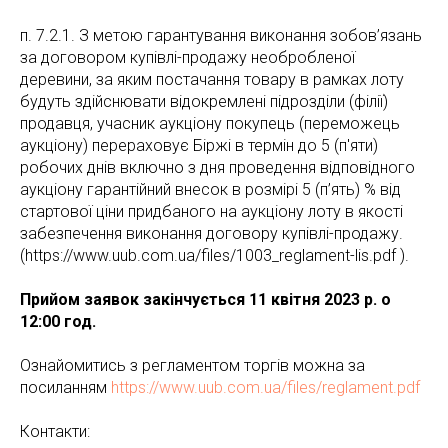
п. 7.2.1. З метою гарантування виконання зобов’язань
за договором купівлі-продажу необробленої
деревини, за яким постачання товару в рамках лоту
будуть здійснювати відокремлені підрозділи (філії)
продавця, учасник аукціону покупець (переможець
аукціону) перераховує Біржі в термін до 5 (п'яти)
робочих днів включно з дня проведення відповідного
аукціону гарантійний внесок в розмірі 5 (п’ять) % від
стартової ціни придбаного на аукціону лоту в якості
забезпечення виконання договору купівлі-продажу.
(https://www.uub.com.ua/files/1003_reglament-lis.pdf ).
Прийом заявок закінчується 11 квітня 2023 р. о
12:00 год.
Ознайомитись з регламентом торгів можна за
посиланням
https://www.uub.com.ua/files/reglament.pdf
Контакти: